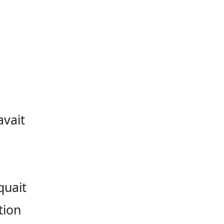
 avait
quait
tion