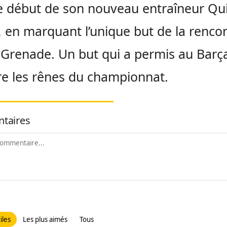
e début de son nouveau entraîneur Qu
, en marquant l’unique but de la renco
 Grenade. Un but qui a permis au Barç
e les rênes du championnat.
taires
iles
Les plus aimés
Tous