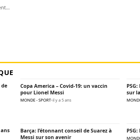
t...
QUE
 de
Copa America – Covid-19: un vaccin
PSG: 
pour Lionel Messi
sur l
MONDE - SPORT
•
il y a 5 ans
MONDE
 ans
Barça: l’étonnant conseil de Suarez à
PSG: 
Messi sur son avenir
MONDE