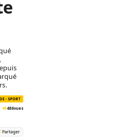
te
rqué
,
depuis
marqué
rs.
E - SPORT
486
vues
Partager