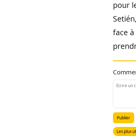
pour l
Setién
face à
prendr
Commen
Publier
Les plus ut