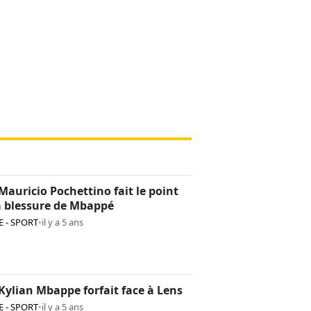
Mauricio Pochettino fait le point
a blessure de Mbappé
 - SPORT
•
il y a 5 ans
Kylian Mbappe forfait face à Lens
 - SPORT
•
il y a 5 ans