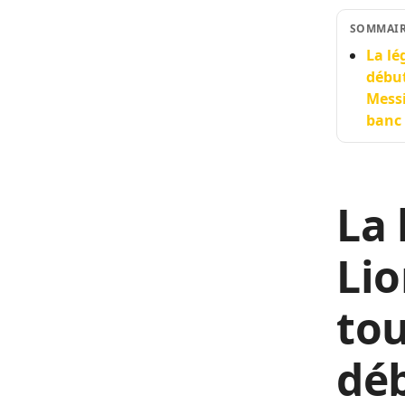
SOMMAI
La lé
début
Messi
banc 
La 
Lio
tou
dé