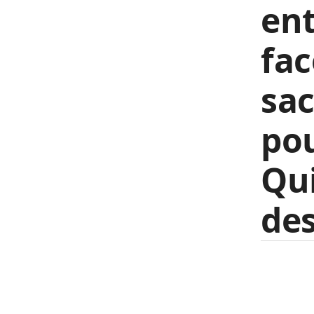
en
fac
sac
po
Qui
des