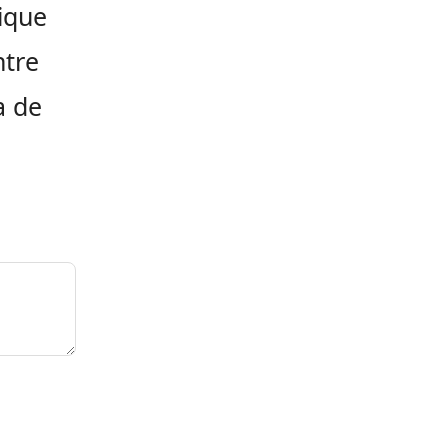
ique
ntre
a de