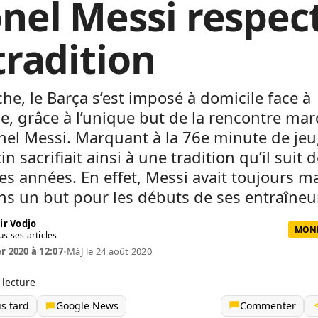
onel Messi respec
tradition
e, le Barça s’est imposé à domicile face à
, grâce à l’unique but de la rencontre ma
nel Messi. Marquant à la 76e minute de jeu
in sacrifiait ainsi à une tradition qu’il suit 
s années. En effet, Messi avait toujours 
s un but pour les débuts de ses entraîneu
ir Vodjo
MOND
us ses articles
er 2020 à 12:07
•
MàJ le 24 août 2020
 lecture
us tard
Google News
Commenter