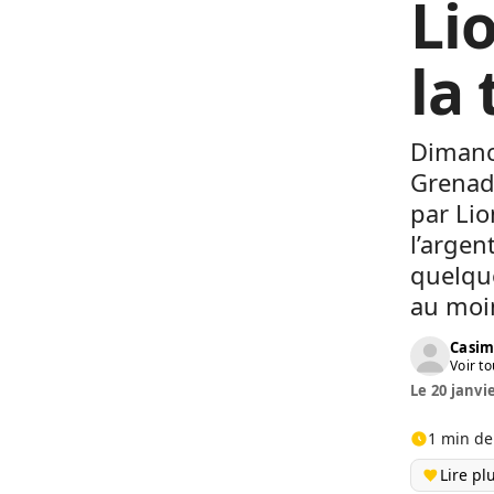
Li
la 
Dimanch
Grenade
par Lio
l’argent
quelque
au moin
Casim
Voir to
Le 20 janvi
1 min de
Lire pl