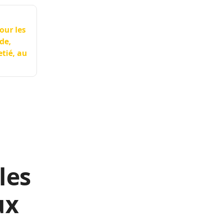
our les
de,
etié, au
les
ux