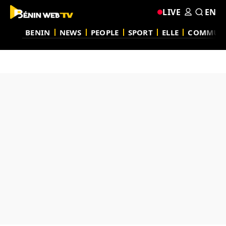
LIVE
EN
BENIN
NEWS
PEOPLE
SPORT
ELLE
COMMUN