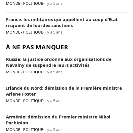
Poutine
MONDE - POLITIQUE
•
il y a 5 ans
France: les militaires qui appellent au coup d’Etat
risquent de lourdes sanctions
MONDE - POLITIQUE
•
il y a 5 ans
À NE PAS MANQUER
Russie: la justice ordonne aux organisations de
Navalny de suspendre leurs activités
MONDE - POLITIQUE
•
il y a 5 ans
Irlande du Nord: démission de la Première ministre
Arlene Foster
MONDE - POLITIQUE
•
il y a 5 ans
Arménie: démission du Premier ministre Nikol
Pachinian
MONDE - POLITIQUE
•
il y a 5 ans