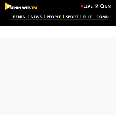
LIVE
EN
BENIN
NEWS
PEOPLE
SPORT
ELLE
COMMUN