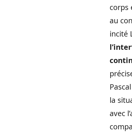
corps 
au con
incité
l’inte
conti
précis
Pascal
la sit
avec l
compag