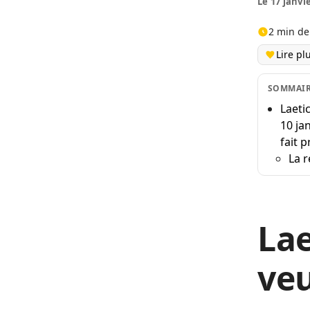
Le 17 janvi
2 min de
Lire pl
SOMMAI
Laetic
10 ja
fait 
La r
Lae
veu