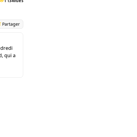
1 134
vues
Partager
ndredi
, qui a