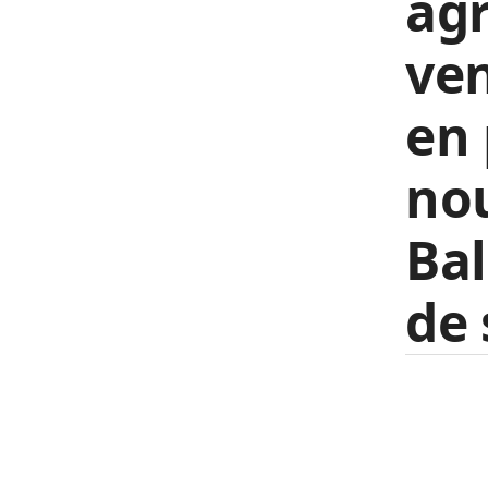
agr
ven
en 
nou
Bal
de 