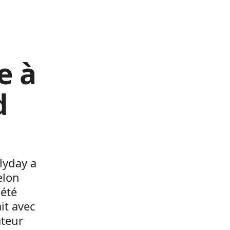
e à
d
lyday a
elon
 été
it avec
ateur