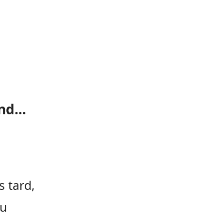
and…
s tard,
du