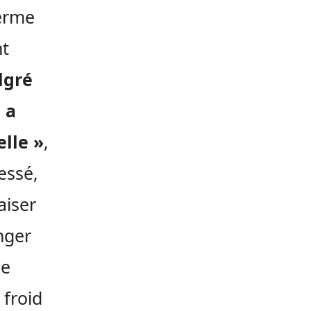
terme
nt
lgré
 a
elle »
,
essé,
aiser
anger
le
 froid