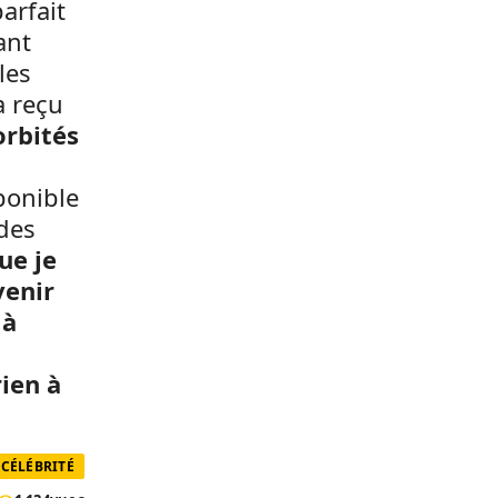
parfait
ant
les
a reçu
orbités
ponible
 des
ue je
venir
 à
rien à
CÉLÉBRITÉ