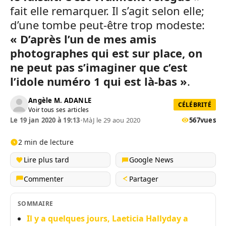
fait elle remarquer. Il s’agit selon elle;
d’une tombe peut-être trop modeste:
« D’après l’un de mes amis
photographes qui est sur place, on
ne peut pas s’imaginer que c’est
l’idole numéro 1 qui est là-bas »
.
Angèle M. ADANLE
CÉLÉBRITÉ
Voir tous ses articles
Le 19 jan 2020 à 19:13
•
MàJ le 29 aou 2020
567
vues
2 min de lecture
Lire plus tard
Google News
Commenter
Partager
SOMMAIRE
Il y a quelques jours, Laeticia Hallyday a