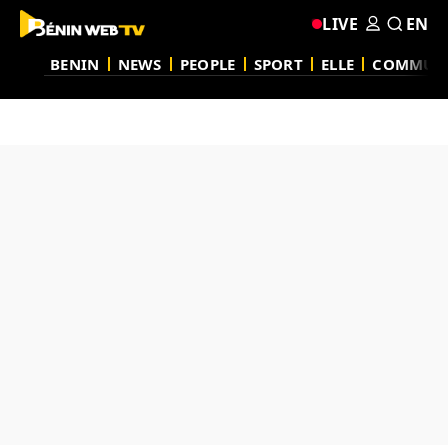
LIVE
EN
BENIN
NEWS
PEOPLE
SPORT
ELLE
COMMUN