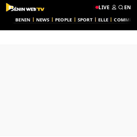
LIVE
EN
BENIN
NEWS
PEOPLE
SPORT
ELLE
COMMUN