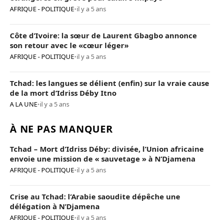
AFRIQUE - POLITIQUE
•
il y a 5 ans
Côte d’Ivoire: la sœur de Laurent Gbagbo annonce
son retour avec le «cœur léger»
AFRIQUE - POLITIQUE
•
il y a 5 ans
Tchad: les langues se délient (enfin) sur la vraie cause
de la mort d’Idriss Déby Itno
A LA UNE
•
il y a 5 ans
À NE PAS MANQUER
Tchad – Mort d’Idriss Déby: divisée, l’Union africaine
envoie une mission de « sauvetage » à N’Djamena
AFRIQUE - POLITIQUE
•
il y a 5 ans
Crise au Tchad: l’Arabie saoudite dépêche une
délégation à N’Djamena
AFRIQUE - POLITIQUE
•
il y a 5 ans