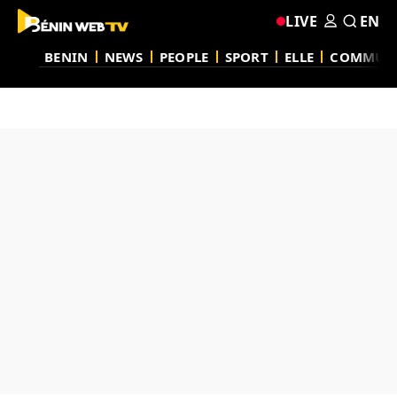
LIVE
EN
BENIN
NEWS
PEOPLE
SPORT
ELLE
COMMUN