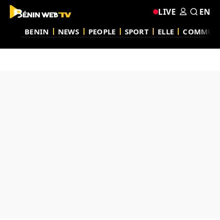
LIVE
EN
BENIN
NEWS
PEOPLE
SPORT
ELLE
COMMUN