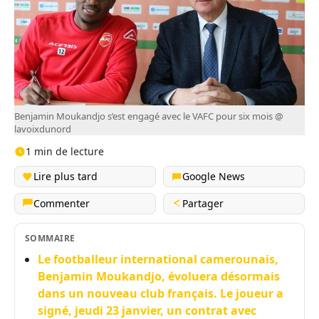
Benjamin Moukandjo s’est engagé avec le VAFC pour six mois @
lavoixdunord
1 min de lecture
Lire plus tard
Google News
Commenter
Partager
SOMMAIRE
Le footballeur international camerounais,
Benjamin Moukandjo, évoluera désormais
dans un nouveau club français. Le joueur a
signé, jeudi 23 janvier, un contrat avec