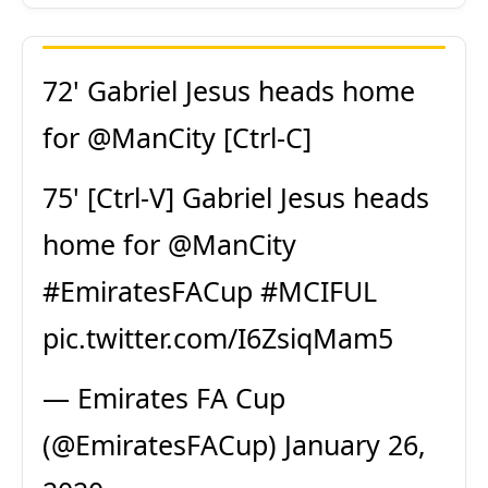
72' Gabriel Jesus heads home
for
@ManCity
[Ctrl-C]
75' [Ctrl-V] Gabriel Jesus heads
home for
@ManCity
#EmiratesFACup
#MCIFUL
pic.twitter.com/I6ZsiqMam5
— Emirates FA Cup
(@EmiratesFACup)
January 26,