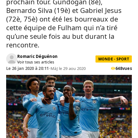
prochain tour. Gundogan (8è),
Bernardo Silva (19è) et Gabriel Jesus
(72è, 75è) ont été les bourreaux de
cette équipe de Fulham qui n’a tiré
qu’une seule fois au but durant la
rencontre.
Romaric Déguénon
MONDE - SPORT
Voir tous ses articles
Le 26 jan 2020 à 20:11
•
MàJ le 29 aou 2020
648
vues