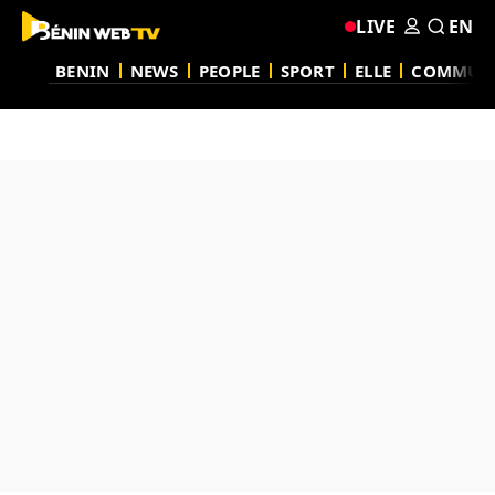
LIVE
EN
BENIN
NEWS
PEOPLE
SPORT
ELLE
COMMUN