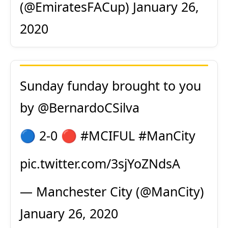
(@EmiratesFACup)
January 26,
2020
Sunday funday brought to you
by
@BernardoCSilva
🔵 2-0 🔴
#MCIFUL
#ManCity
pic.twitter.com/3sjYoZNdsA
— Manchester City (@ManCity)
January 26, 2020