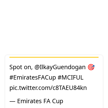
Spot on,
@IlkayGuendogan
🎯
#EmiratesFACup
#MCIFUL
pic.twitter.com/c8TAEU84kn
— Emirates FA Cup