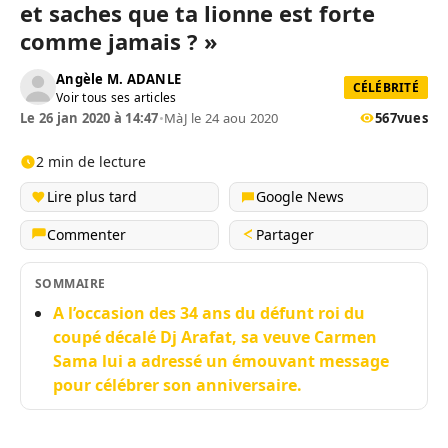
et saches que ta lionne est forte
comme jamais
?
»
Angèle M. ADANLE
CÉLÉBRITÉ
Voir tous ses articles
Le 26 jan 2020 à 14:47
•
MàJ le 24 aou 2020
567
vues
2 min de lecture
Lire plus tard
Google News
Commenter
Partager
SOMMAIRE
A l’occasion des 34 ans du défunt roi du
coupé décalé Dj Arafat, sa veuve Carmen
Sama lui a adressé un émouvant message
pour célébrer son anniversaire.