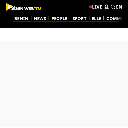
LIVE
EN
BENIN
NEWS
PEOPLE
SPORT
ELLE
COMMUN