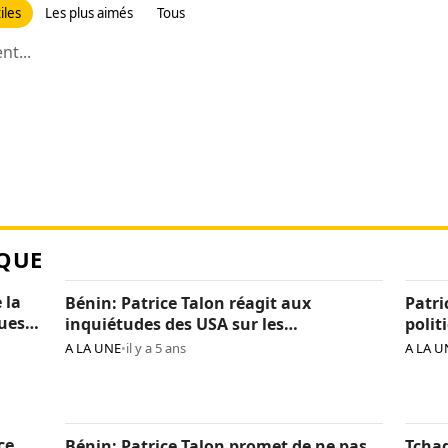
iles
Les plus aimés
Tous
t...
QUE
 la
Bénin: Patrice Talon réagit aux
Patri
ques
inquiétudes des USA sur les
polit
« arrestations d’opposants »
béni
A LA UNE
•
il y a 5 ans
A LA U
ce
Bénin: Patrice Talon promet de ne pas
Tchad