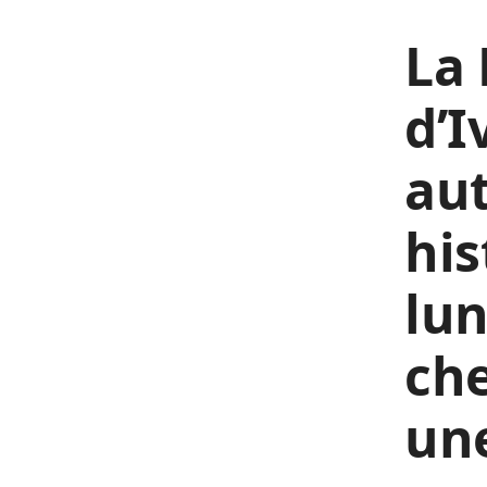
La 
d’I
aut
his
lun
che
un