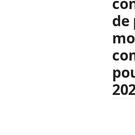
con
de 
mo
com
pou
202