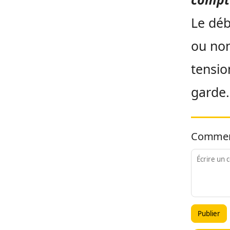
Le déb
ou non
tensio
garde.
Commen
Publier