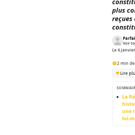
constit
plus co
reçues 
constit
Parfai
Voir to
Le 6 janvier
2 min de
Lire pl
SOMMAI
La Ré
histo
une r
lui-m