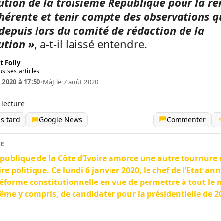
ution de la troisième République pour la re
hérente et tenir compte des observations qu
depuis lors du comité de rédaction de la
ution »
, a-t-il laissé entendre.
t Folly
us ses articles
 2020 à 17:50
•
MàJ le 7 août 2020
 lecture
us tard
Google News
Commenter
RE
publique de la Côte d’Ivoire amorce une autre tournure 
ire politique. Ce lundi 6 janvier 2020, le chef de l’Etat an
éforme constitutionnelle en vue de permettre à tout le
ême y compris, de candidater pour la présidentielle de 2