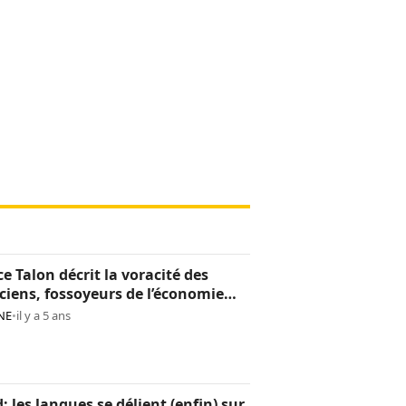
ce Talon décrit la voracité des
iciens, fossoyeurs de l’économie
noise
NE
•
il y a 5 ans
: les langues se délient (enfin) sur