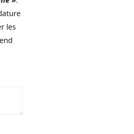
dature
r les
rend