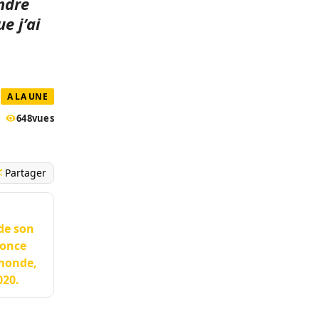
ndre
e j’ai
A LA UNE
648
vues
Partager
de son
nonce
 monde,
020.