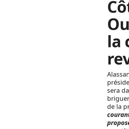
Cô
Ou
la
re
Alassan
préside
sera da
briguer
de la p
courant
propose