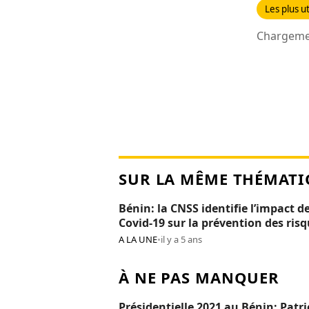
Les plus ut
Chargemen
SUR LA MÊME THÉMATI
Bénin: la CNSS identifie l’impact de
Covid-19 sur la prévention des ris
professionnels
A LA UNE
•
il y a 5 ans
À NE PAS MANQUER
Présidentielle 2021 au Bénin: Patri