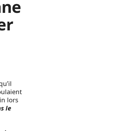
ane
er
u’il
oulaient
in lors
s le