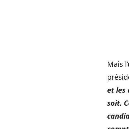
Mais l
présid
et les
soit. 
candid
compt