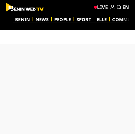
LIVE
EN
BENIN
NEWS
PEOPLE
SPORT
ELLE
COMMUN