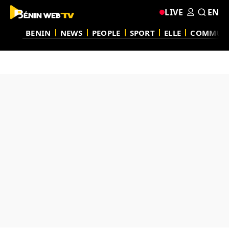
LIVE
EN
BENIN
NEWS
PEOPLE
SPORT
ELLE
COMMUN