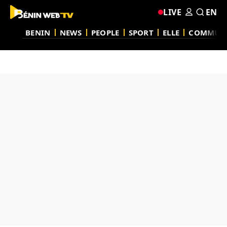
LIVE
EN
BENIN
NEWS
PEOPLE
SPORT
ELLE
COMMUN