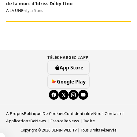
de la mort d’Idriss Déby Itno
A LA UNE
•
il y a 5 ans
TÉLÉCHARGEZ L’APP
App Store
Google Play
A Propos
Politique De Cookies
Confidentialité
Nous Contacter
Applications
BeNews | France
BeNews | Ivoire
Copyright © 2026 BENIN WEB TV | Tous Droits Réservés