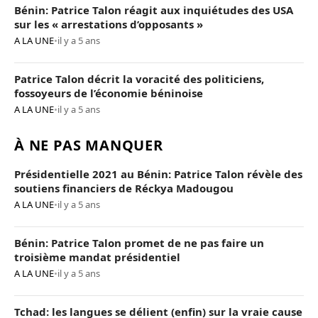
Bénin: Patrice Talon réagit aux inquiétudes des USA
sur les « arrestations d’opposants »
A LA UNE
•
il y a 5 ans
Patrice Talon décrit la voracité des politiciens,
fossoyeurs de l’économie béninoise
A LA UNE
•
il y a 5 ans
À NE PAS MANQUER
Présidentielle 2021 au Bénin: Patrice Talon révèle des
soutiens financiers de Réckya Madougou
A LA UNE
•
il y a 5 ans
Bénin: Patrice Talon promet de ne pas faire un
troisième mandat présidentiel
A LA UNE
•
il y a 5 ans
Tchad: les langues se délient (enfin) sur la vraie cause