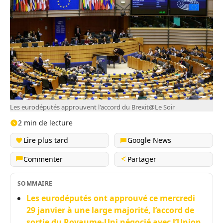
Les eurodéputés approuvent l'accord du Brexit@Le Soir
2 min de lecture
Lire plus tard
Google News
Commenter
Partager
SOMMAIRE
Les eurodéputés ont approuvé ce mercredi
29 janvier à une large majorité, l’accord de
sortie du Royaume-Uni négocié avec l’Union