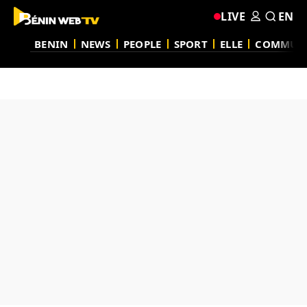
LIVE
EN
BENIN
NEWS
PEOPLE
SPORT
ELLE
COMMUN