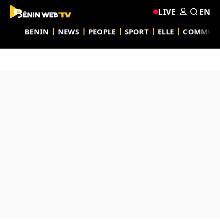
LIVE
EN
BENIN
NEWS
PEOPLE
SPORT
ELLE
COMMUN