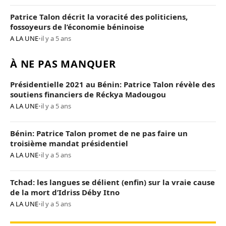
Patrice Talon décrit la voracité des politiciens,
fossoyeurs de l’économie béninoise
A LA UNE
•
il y a 5 ans
À NE PAS MANQUER
Présidentielle 2021 au Bénin: Patrice Talon révèle des
soutiens financiers de Réckya Madougou
A LA UNE
•
il y a 5 ans
Bénin: Patrice Talon promet de ne pas faire un
troisième mandat présidentiel
A LA UNE
•
il y a 5 ans
Tchad: les langues se délient (enfin) sur la vraie cause
de la mort d’Idriss Déby Itno
A LA UNE
•
il y a 5 ans