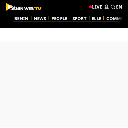
LIVE
EN
BENIN
NEWS
PEOPLE
SPORT
ELLE
COMMUN