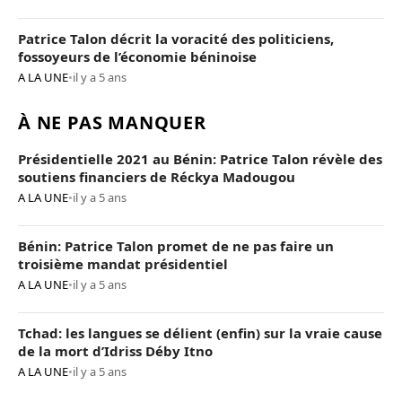
Patrice Talon décrit la voracité des politiciens,
fossoyeurs de l’économie béninoise
A LA UNE
•
il y a 5 ans
À NE PAS MANQUER
Présidentielle 2021 au Bénin: Patrice Talon révèle des
soutiens financiers de Réckya Madougou
A LA UNE
•
il y a 5 ans
Bénin: Patrice Talon promet de ne pas faire un
troisième mandat présidentiel
A LA UNE
•
il y a 5 ans
Tchad: les langues se délient (enfin) sur la vraie cause
de la mort d’Idriss Déby Itno
A LA UNE
•
il y a 5 ans