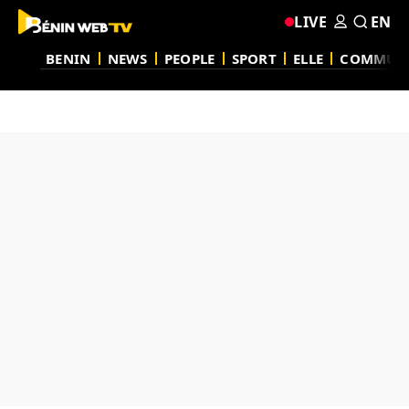
LIVE
EN
BENIN
NEWS
PEOPLE
SPORT
ELLE
COMMUN