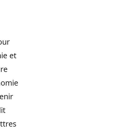
our
ie et
ire
nomie
enir
it
ttres