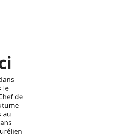
ci
dans
 le
 Chef de
outume
s au
dans
Aurélien