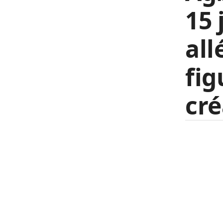
15 
all
fig
cré