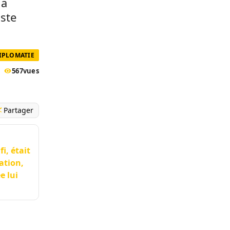
la
iste
DIPLOMATIE
567
vues
Partager
i, était
ation,
e lui