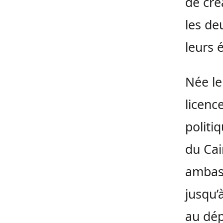
de cré
les de
leurs 
Née le
licenc
politi
du Cai
ambass
jusqu’
au dép