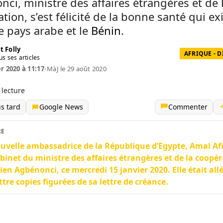
ci, ministre des affaires étrangères et de 
tion, s’est félicité de la bonne santé qui ex
e pays arabe et le
Bénin
.
t Folly
AFRIQUE - 
us ses articles
er 2020 à 11:17
•
MàJ le 29 août 2020
 lecture
us tard
Google News
Commenter
RE
uvelle ambassadrice de la République d’Egypte, Amal Afif
binet du ministre des affaires étrangères et de la coopér
ien Agbénonci, ce mercredi 15 janvier 2020. Elle était allé
tre copies figurées de sa lettre de créance.