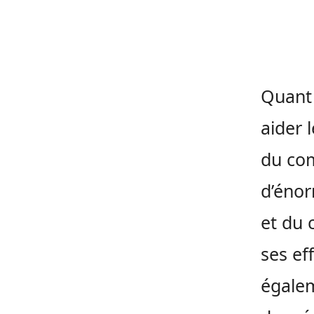
Quant 
aider 
du co
d’énor
et du 
ses eff
égalem