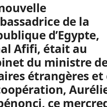
nouvelle
assadrice de la
ublique d’Egypte,
l Afifi, était au
inet du ministre d
aires étrangères et
coopération, Auréli
énonci, ce mercre