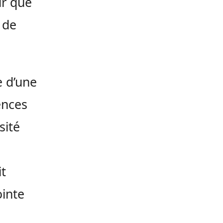
ur que
 de
e d’une
ences
sité
it
ointe