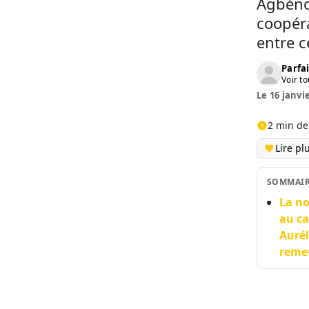
Agbénon
coopéra
entre c
Parfai
Voir to
Le 16 janvi
2 min de
Lire pl
SOMMAI
La no
au ca
Aurél
remet