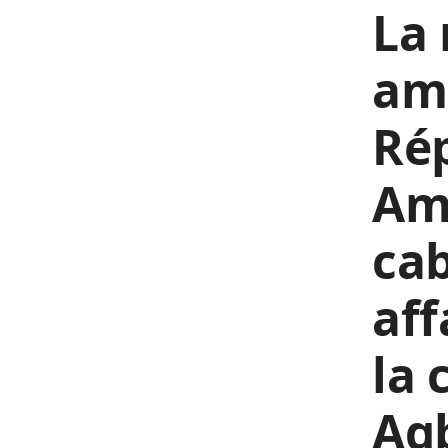
La 
amb
Rép
Ama
cab
aff
la 
Agb