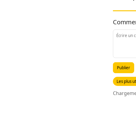
Commen
Publier
Les plus ut
Chargemen