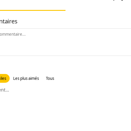
taires
iles
Les plus aimés
Tous
t...