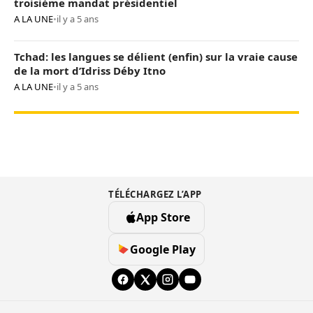
troisième mandat présidentiel
A LA UNE
•
il y a 5 ans
Tchad: les langues se délient (enfin) sur la vraie cause
de la mort d’Idriss Déby Itno
A LA UNE
•
il y a 5 ans
TÉLÉCHARGEZ L’APP
App Store
Google Play