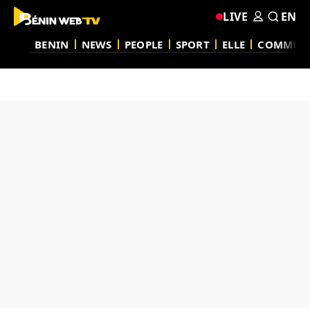
LIVE
EN
BENIN
NEWS
PEOPLE
SPORT
ELLE
COMMUN