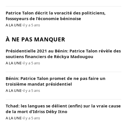
Patrice Talon décrit la voracité des politiciens,
fossoyeurs de l’économie béninoise
A LA UNE
•
il y a 5 ans
À NE PAS MANQUER
Présidentielle 2021 au Bénin: Patrice Talon révèle des
soutiens financiers de Réckya Madougou
A LA UNE
•
il y a 5 ans
Bénin: Patrice Talon promet de ne pas faire un
troisième mandat présidentiel
A LA UNE
•
il y a 5 ans
Tchad: les langues se délient (enfin) sur la vraie cause
de la mort d’Idriss Déby Itno
A LA UNE
•
il y a 5 ans