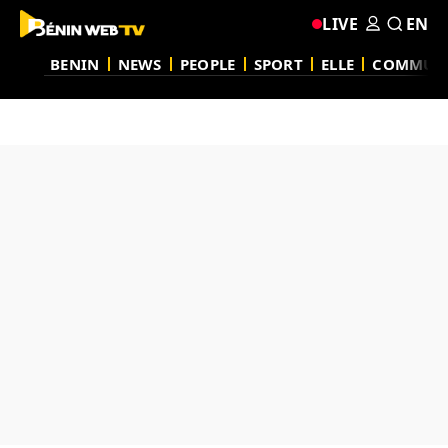
LIVE
EN
BENIN
NEWS
PEOPLE
SPORT
ELLE
COMMUN