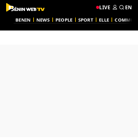
LIVE
EN
BENIN
NEWS
PEOPLE
SPORT
ELLE
COMMUN