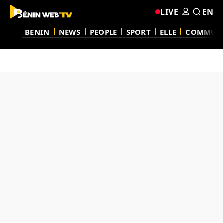
LIVE
EN
BENIN
NEWS
PEOPLE
SPORT
ELLE
COMMUN