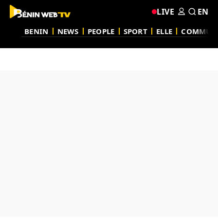
LIVE
EN
BENIN
NEWS
PEOPLE
SPORT
ELLE
COMMUN