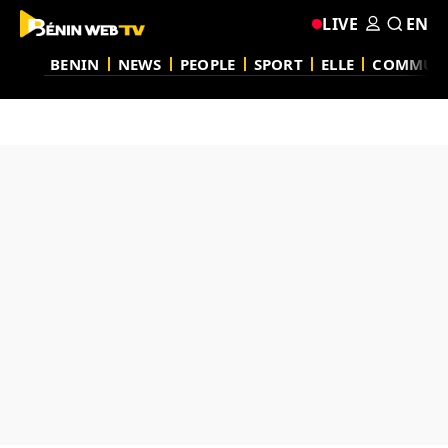
LIVE
EN
BENIN
NEWS
PEOPLE
SPORT
ELLE
COMMUN