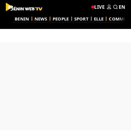
LIVE
EN
BENIN
NEWS
PEOPLE
SPORT
ELLE
COMMUN