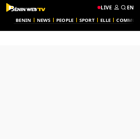
LIVE
EN
BENIN
NEWS
PEOPLE
SPORT
ELLE
COMMUN