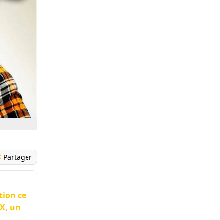
Partager
tion ce
 X, un