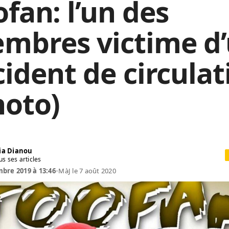
ofan: l’un des
mbres victime d
cident de circulat
hoto)
ia Dianou
us ses articles
bre 2019 à 13:46
•
MàJ le 7 août 2020