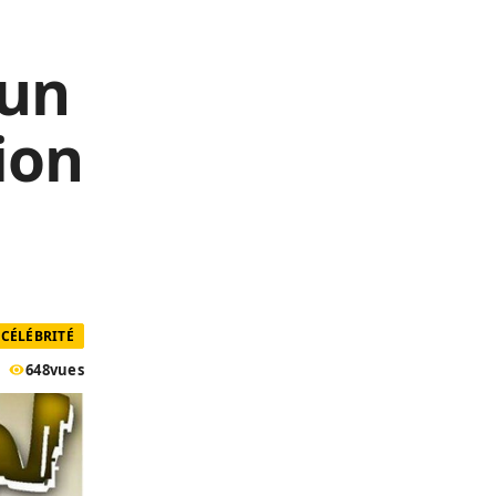
’un
ion
CÉLÉBRITÉ
648
vues