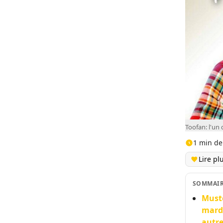
Toofan: l'un
1 min de
Lire pl
SOMMAI
Muste
mardi
autre