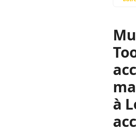
Mus
Too
acc
ma
à L
ac