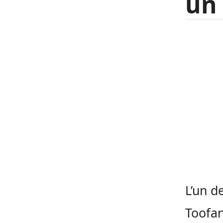
un 
L’un d
Toofan