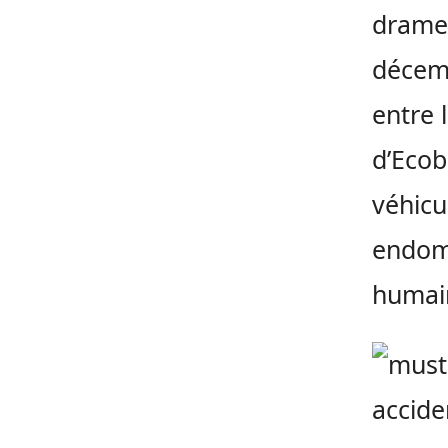
drame 
décemb
entre 
d’Ecob
véhicu
endomm
humai