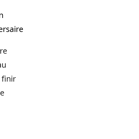
n
ersaire
re
au
finir
re