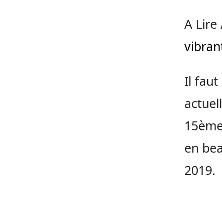
A Lire
vibran
Il fau
actuel
15ème 
en bea
2019.