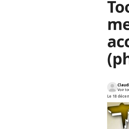
To
me
ac
(p
Claud
Voir to
Le 18 décem