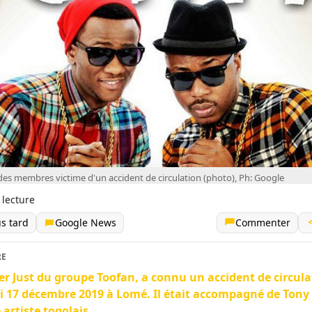
 des membres victime d'un accident de circulation (photo), Ph: Google
 lecture
us tard
Google News
Commenter
RE
r Just du groupe Toofan, a connu un accident de circula
 17 décembre 2019 à Lomé. Il était accompagné de Tony
 artiste togolais.