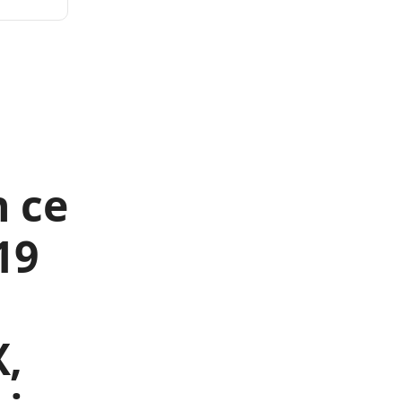
n ce
19
,