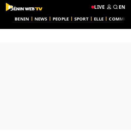
LIVE
EN
BENIN
NEWS
PEOPLE
SPORT
ELLE
COMMUN