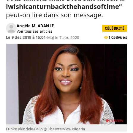
iwishicanturnbackthehandsoftime”
peut-on lire dans son message.
Angèle M. ADANLE
CÉLÉBRITÉ
Voir tous ses articles
Le 9 dec 2019 à 16:04
•
MàJ le 7 aou 2020
1 053
vues
Funke Akindele-Bello @ TheInterview Nigeria