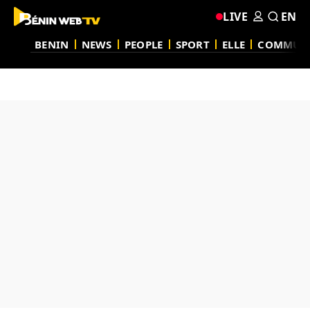
LIVE
EN
BENIN
NEWS
PEOPLE
SPORT
ELLE
COMMUN