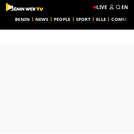
LIVE
EN
BENIN
NEWS
PEOPLE
SPORT
ELLE
COMMUN