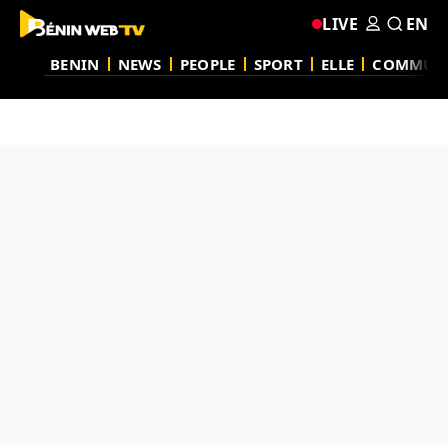
LIVE
EN
BENIN
NEWS
PEOPLE
SPORT
ELLE
COMMUN