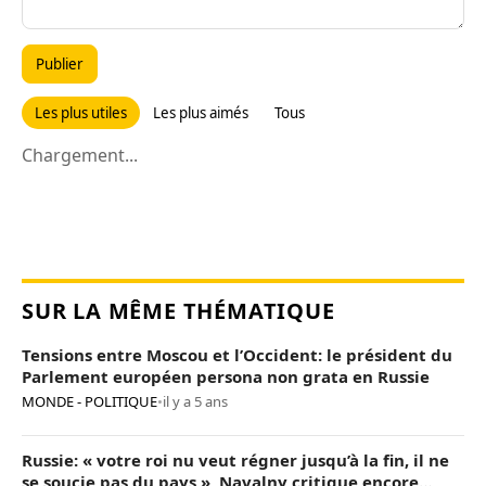
Publier
Les plus utiles
Les plus aimés
Tous
Chargement...
SUR LA MÊME THÉMATIQUE
Tensions entre Moscou et l’Occident: le président du
Parlement européen persona non grata en Russie
MONDE - POLITIQUE
•
il y a 5 ans
Russie: « votre roi nu veut régner jusqu’à la fin, il ne
se soucie pas du pays », Navalny critique encore