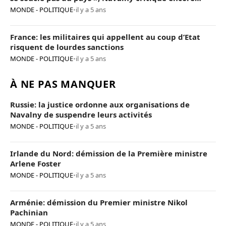
Poutine
MONDE - POLITIQUE
•
il y a 5 ans
France: les militaires qui appellent au coup d’Etat
risquent de lourdes sanctions
MONDE - POLITIQUE
•
il y a 5 ans
À NE PAS MANQUER
Russie: la justice ordonne aux organisations de
Navalny de suspendre leurs activités
MONDE - POLITIQUE
•
il y a 5 ans
Irlande du Nord: démission de la Première ministre
Arlene Foster
MONDE - POLITIQUE
•
il y a 5 ans
Arménie: démission du Premier ministre Nikol
Pachinian
MONDE - POLITIQUE
•
il y a 5 ans