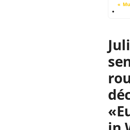
« Mu
Jul
sen
rou
déc
«E
in