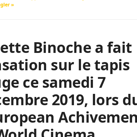
gler »
iette Binoche a fait
sation sur le tapis
ge ce samedi 7
embre 2019, lors d
uropean Achivemen
 World Cinema