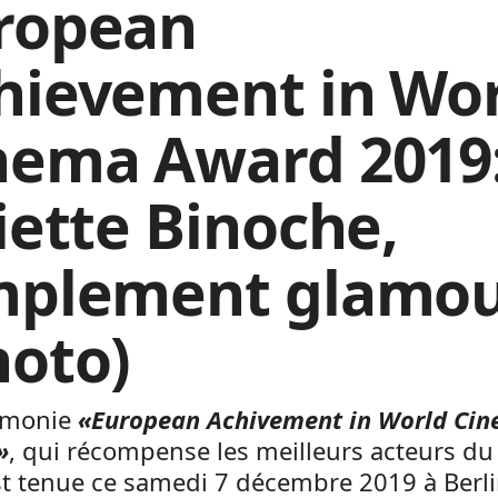
ropean
hievement in Wo
nema Award 2019
liette Binoche,
mplement glamou
hoto)
émonie
«European Achivement in World Ci
»
, qui récompense les meilleurs acteurs d
st tenue ce samedi 7 décembre 2019 à Berli