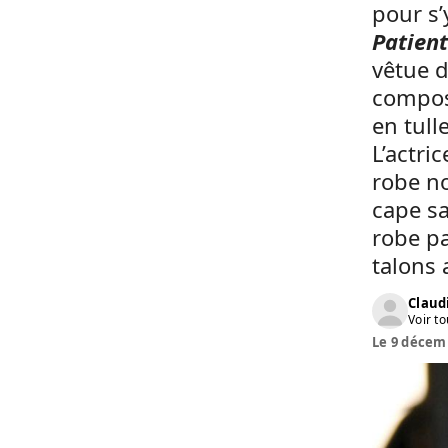
pour s’
Patient
vêtue 
compos
en tul
L’actri
robe n
cape sa
robe pa
talons 
Claud
Voir to
Le 9 décemb