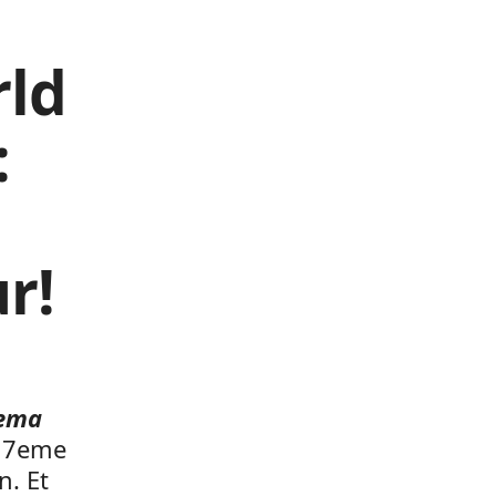
rld
:
r!
nema
u 7eme
n. Et