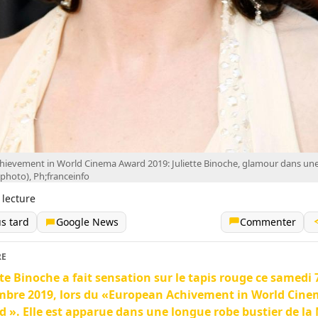
ievement in World Cinema Award 2019: Juliette Binoche, glamour dans un
(photo), Ph;franceinfo
 lecture
us tard
Google News
Commenter
RE
tte Binoche a fait sensation sur le tapis rouge ce samedi 
mbre 2019, lors du «European Achivement in World Cin
 ». Elle est apparue dans une longue robe bustier de la