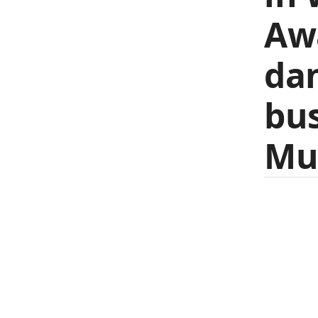
Awa
da
bus
Mu