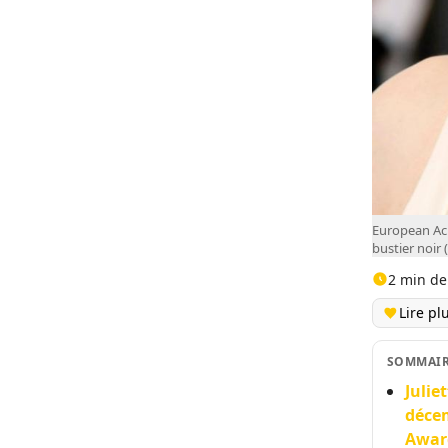
European Ach
bustier noir 
2 min de
Lire pl
SOMMAI
Julie
déce
Award