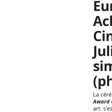
Eu
Ac
Ci
Ju
si
(p
La cér
Award 
art s’e