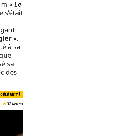
ilm «
Le
e s’était
 gant
ler
».
té à sa
ngue
sé sa
ec des
CÉLÉBRITÉ
324
vues