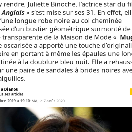
y rendre, Juliette Binoche, l’actrice star du f
 Anglais
» s’est mise sur ses 31. En effet, ell
d’une longue robe noire au col cheminée
ée d’un bustier géométrique surmonté de
le transparente de la Maison de Mode «
Mug
ce oscarisée a apporté une touche d’originali
oire en portant à même les épaules une lo
tinée à la doublure bleu nuit. Elle a rehaus
r une paire de sandales à brides noires av
aiguilles.
ia Dianou
us ses articles
re 2019 à 19:10
•
MàJ le 7 août 2020