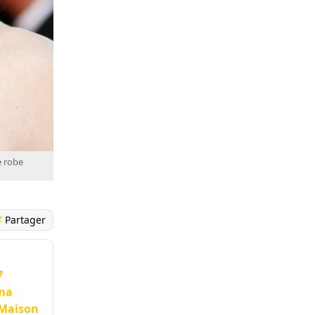
e robe
Partager
7
ema
 Maison