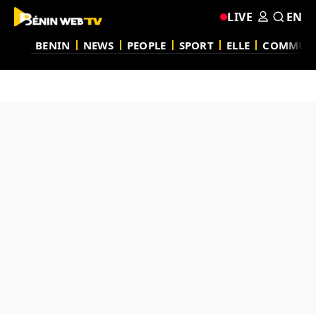
LIVE
EN
BENIN
NEWS
PEOPLE
SPORT
ELLE
COMMUN