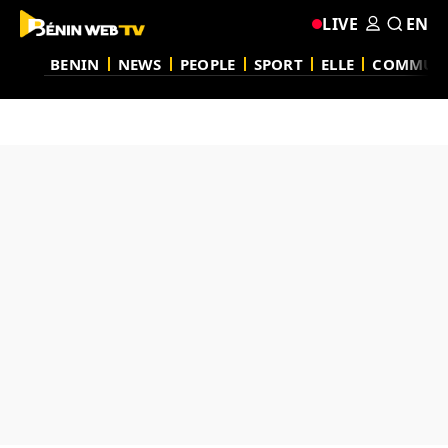
LIVE
EN
BENIN
NEWS
PEOPLE
SPORT
ELLE
COMMUN