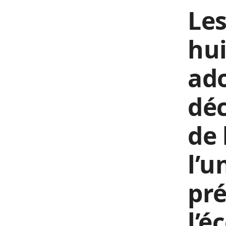
Les
hui
ado
déc
de 
l’u
pré
l’é