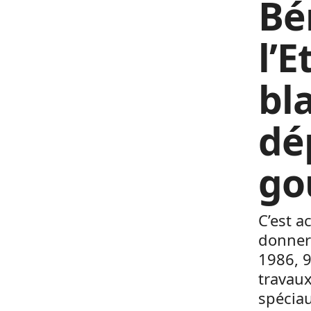
Bé
l’E
bl
dé
go
C’est a
donner 
1986, 9
travaux
spéciau