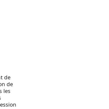
nt de
ion de
s les
s
session