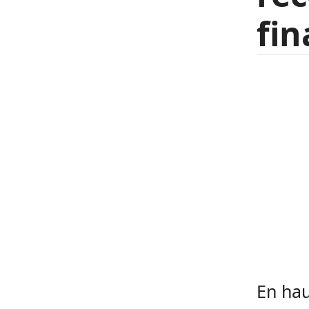
fin
En hau