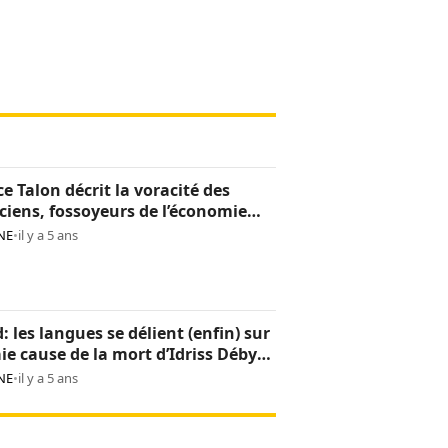
ce Talon décrit la voracité des
iciens, fossoyeurs de l’économie
noise
NE
•
il y a 5 ans
: les langues se délient (enfin) sur
aie cause de la mort d’Idriss Déby
NE
•
il y a 5 ans