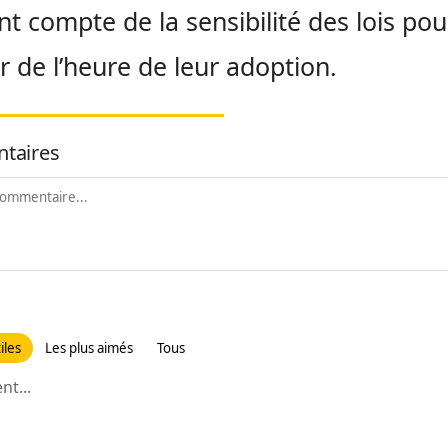
nt compte de la sensibilité des lois pou
r de l’heure de leur adoption.
taires
iles
Les plus aimés
Tous
t...