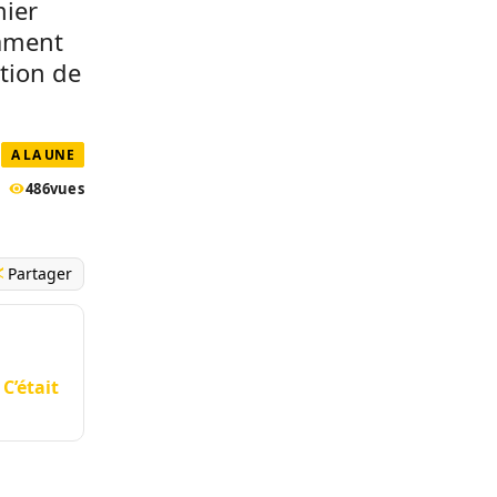
mier
lament
tion de
A LA UNE
486
vues
Partager
C’était