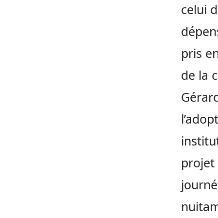
celui 
dépen
pris e
de la 
Gérard
l’adop
instit
projet
journé
nuitam