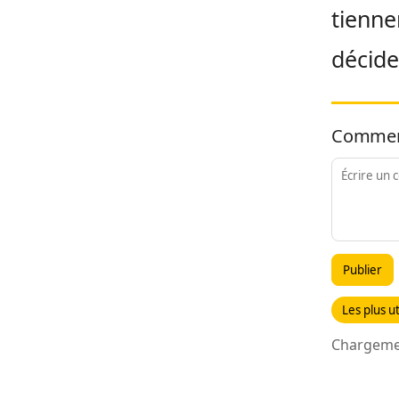
tienne
décide
Commen
Publier
Les plus ut
Chargemen