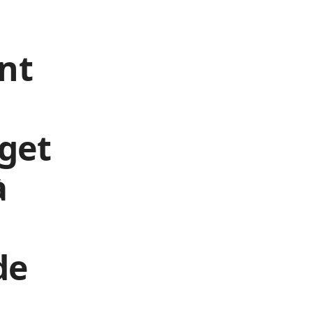
nt
get
à
de