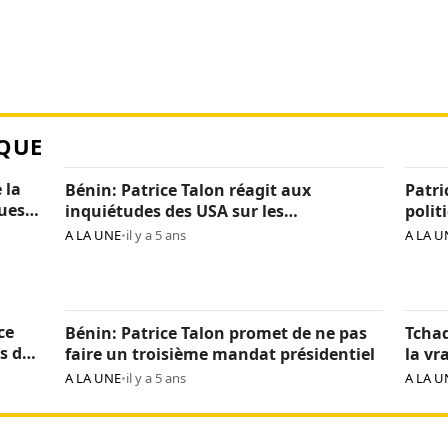
QUE
 la
Bénin: Patrice Talon réagit aux
Patri
ques
inquiétudes des USA sur les
polit
« arrestations d’opposants »
béni
A LA UNE
•
il y a 5 ans
A LA U
ce
Bénin: Patrice Talon promet de ne pas
Tchad
s de
faire un troisième mandat présidentiel
la vr
Itno
A LA UNE
•
il y a 5 ans
A LA U