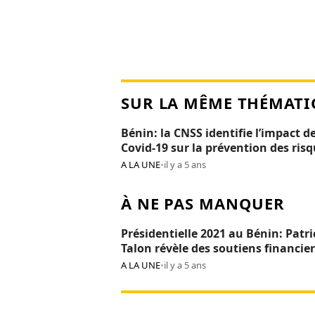
SUR LA MÊME THÉMATI
Bénin: la CNSS identifie l’impact de
Covid-19 sur la prévention des ris
professionnels
A LA UNE
•
il y a 5 ans
À NE PAS MANQUER
Présidentielle 2021 au Bénin: Patri
Talon révèle des soutiens financier
Réckya Madougou
A LA UNE
•
il y a 5 ans