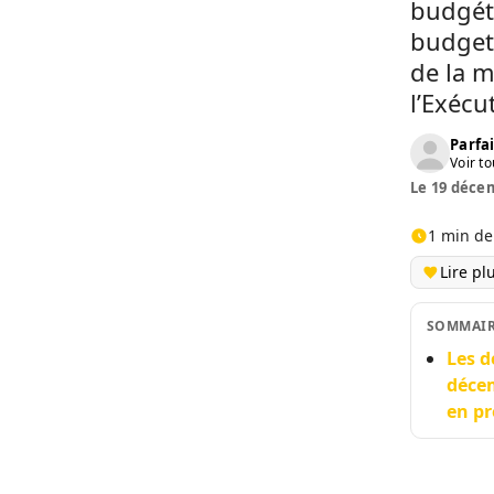
budgéta
budget
de la m
l’Exécut
Parfai
Voir to
Le 19 décem
1 min de
Lire pl
SOMMAI
Les d
décem
en pr