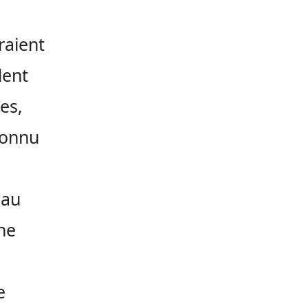
raient
dent
es,
connu
 au
ine
e