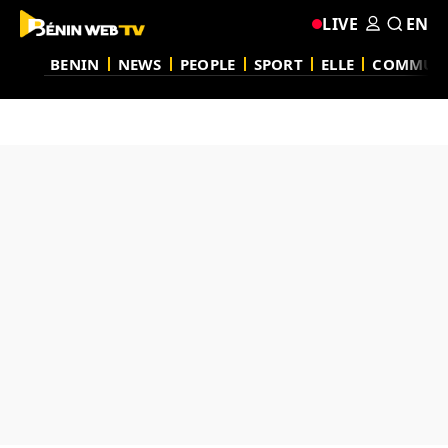
LIVE
EN
BENIN
NEWS
PEOPLE
SPORT
ELLE
COMMUN