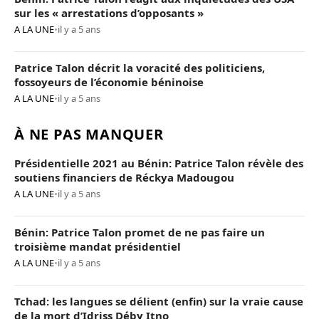
sur les « arrestations d’opposants »
A LA UNE
•
il y a 5 ans
Patrice Talon décrit la voracité des politiciens,
fossoyeurs de l’économie béninoise
A LA UNE
•
il y a 5 ans
À NE PAS MANQUER
Présidentielle 2021 au Bénin: Patrice Talon révèle des
soutiens financiers de Réckya Madougou
A LA UNE
•
il y a 5 ans
Bénin: Patrice Talon promet de ne pas faire un
troisième mandat présidentiel
A LA UNE
•
il y a 5 ans
Tchad: les langues se délient (enfin) sur la vraie cause
de la mort d’Idriss Déby Itno