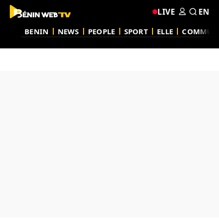
LIVE
EN
BENIN
NEWS
PEOPLE
SPORT
ELLE
COMMUN