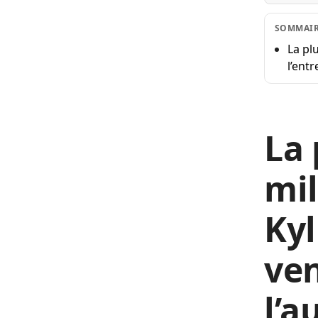
SOMMAI
La pl
l’entr
La 
mil
Kyl
ven
l’a