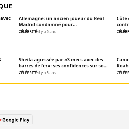
QUE
 avec
Allemagne: un ancien joueur du Real
Côte 
Madrid condamné pour
contr
pédopornographie
caca
CÉLÉBRITÉ
•
il y a 5 ans
CÉLÉBR
s
Sheila agressée par «3 mecs avec des
Came
barres de fer»: ses confidences sur son
Koah 
calvaire
CÉLÉBRITÉ
•
il y a 5 ans
CÉLÉBR
Google Play