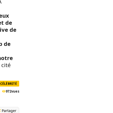
A
eux
et de
ive de
p de
notre
 cité
CÉLÉBRITÉ
972
vues
Partager