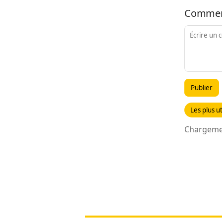
Commen
Publier
Les plus ut
Chargemen