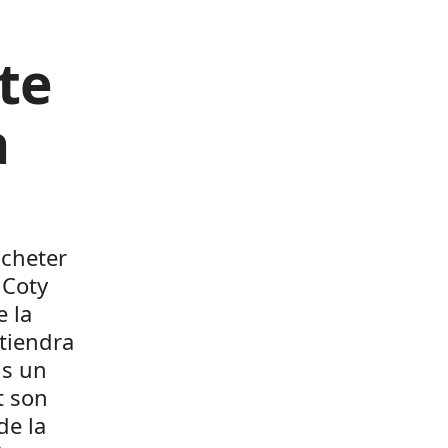
te
a
acheter
 Coty
 la
étiendra
ns un
t son
de la