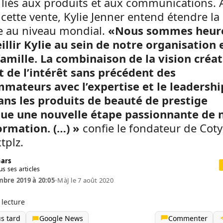
 liés aux produits et aux communications. 
 cette vente, Kylie Jenner entend étendre la
 au niveau mondial.
«Nous sommes heur
illir Kylie au sein de notre organisation 
famille. La combinaison de la vision créat
t de l’intérêt sans précédent des
mateurs avec l’expertise et le leadershi
ans les produits de beauté de prestige
tue une nouvelle étape passionnante de 
ormation. (…) »
confie le fondateur de Coty
tplz.
Gars
us ses articles
bre 2019 à 20:05
•
MàJ le 7 août 2020
 lecture
us tard
Google News
Commenter