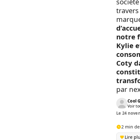
société
travers
marque
d’accue
notre 
Kylie e
consom
Coty d
consti
transf
par nex
Cool 
Voir to
Le 24 novem
2 min de
Lire pl