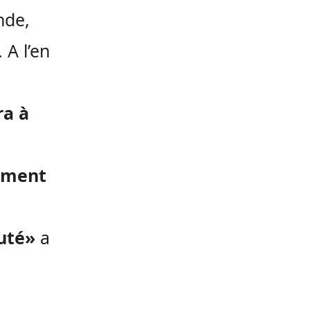
nde,
 A l’en
ra à
pement
uté»
a