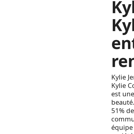
Ky
Ky
en
re
Kylie J
Kylie C
est une
beauté.
51% de 
commun
équipe 