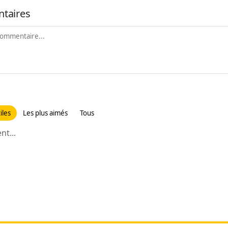
taires
iles
Les plus aimés
Tous
t...