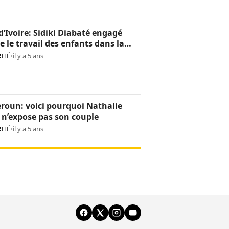
d’Ivoire: Sidiki Diabaté engagé
e le travail des enfants dans la
oculture
ITÉ
•
il y a 5 ans
roun: voici pourquoi Nathalie
n’expose pas son couple
ITÉ
•
il y a 5 ans