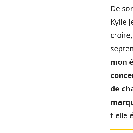
De son
Kylie 
croire,
septe
mon é
conce
de cha
marqu
t-elle