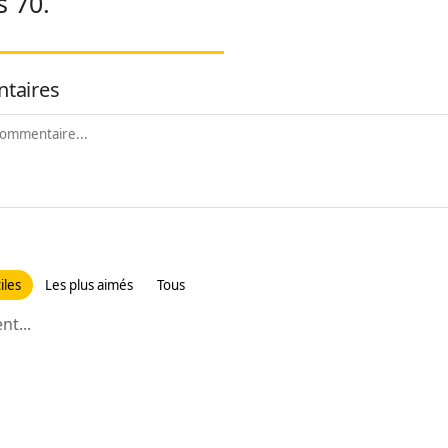
 70.
taires
iles
Les plus aimés
Tous
t...