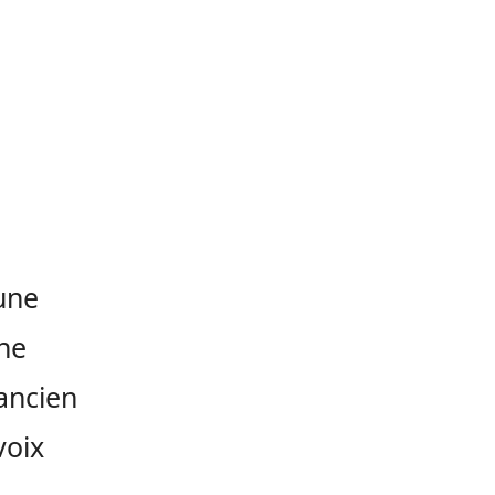
une
che
ancien
voix