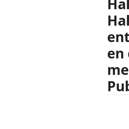
Hal
Hal
en
en 
mer
Pub