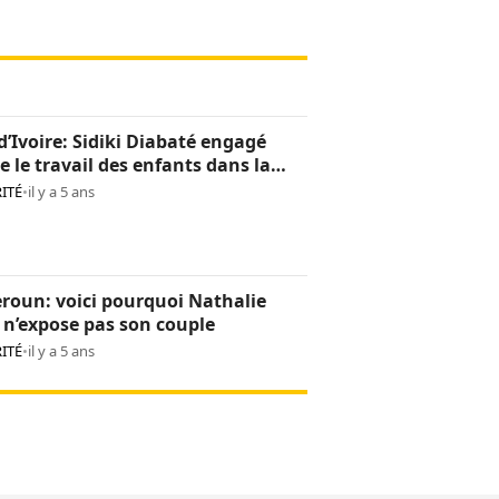
d’Ivoire: Sidiki Diabaté engagé
e le travail des enfants dans la
oculture
ITÉ
•
il y a 5 ans
roun: voici pourquoi Nathalie
n’expose pas son couple
ITÉ
•
il y a 5 ans