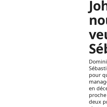
Jo
no
ve
Sé
Dominiq
Sébasti
pour qu
manager
en déce
proche 
deux pr