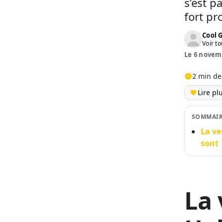
s’est p
fort pr
Cool 
Voir to
Le 6 novemb
2 min de
Lire pl
SOMMAI
La ve
sont 
La 