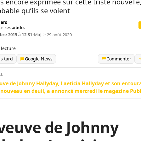
as encore exprimée sur cette triste nouvelle, 
obable qu’ils se voient
Gars
us ses articles
re 2019 à 12:31
•
MàJ le 29 août 2020
 lecture
us tard
Google News
Commenter
RE
uve de Johnny Hallyday, Laeticia Hallyday et son entour
nouveau en deuil, a annoncé mercredi le magazine Publ
veuve de Johnny