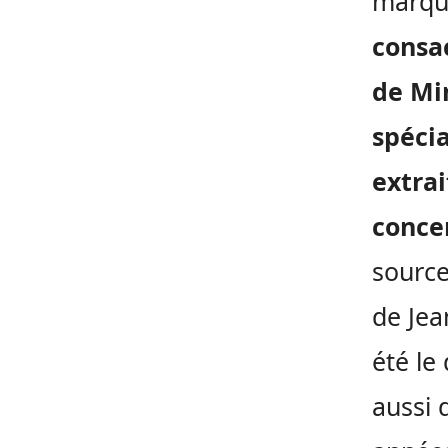
marqua
consa
de Mi
spéci
extra
conce
source
de Jea
été le 
aussi 