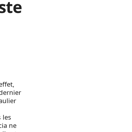
ste
ffet,
 dernier
aulier
 les
cia ne