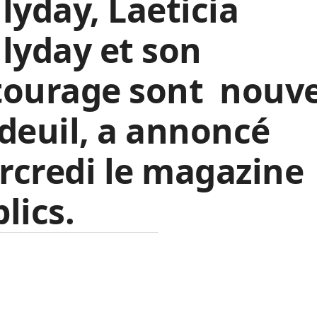
lyday, Laeticia
lyday et son
tourage sont nouv
deuil, a annoncé
credi le magazine
lics.