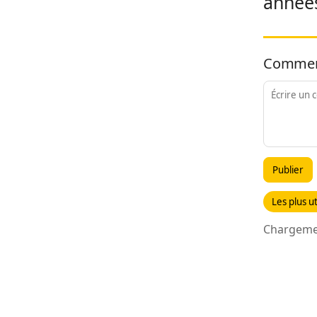
années
Commen
Publier
Les plus ut
Chargemen