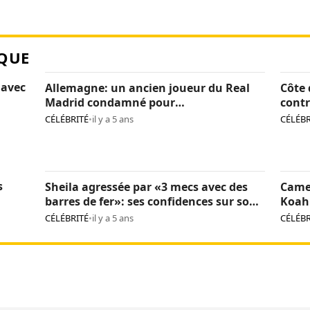
QUE
 avec
Allemagne: un ancien joueur du Real
Côte 
Madrid condamné pour
contr
pédopornographie
caca
CÉLÉBRITÉ
•
il y a 5 ans
CÉLÉBR
s
Sheila agressée par «3 mecs avec des
Came
barres de fer»: ses confidences sur son
Koah 
calvaire
CÉLÉBRITÉ
•
il y a 5 ans
CÉLÉBR