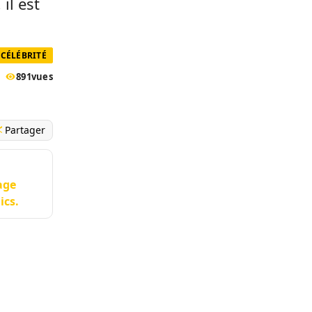
il est
CÉLÉBRITÉ
891
vues
Partager
age
ics.