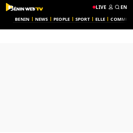
LIVE
EN
BENIN
NEWS
PEOPLE
SPORT
ELLE
COMMUN