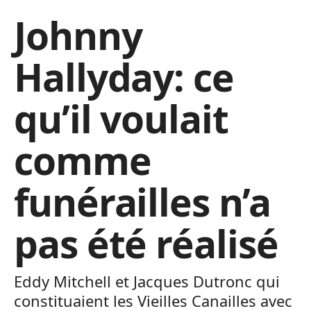
Johnny
Hallyday: ce
qu’il voulait
comme
funérailles n’a
pas été réalisé
Eddy Mitchell et Jacques Dutronc qui
constituaient les Vieilles Canailles avec