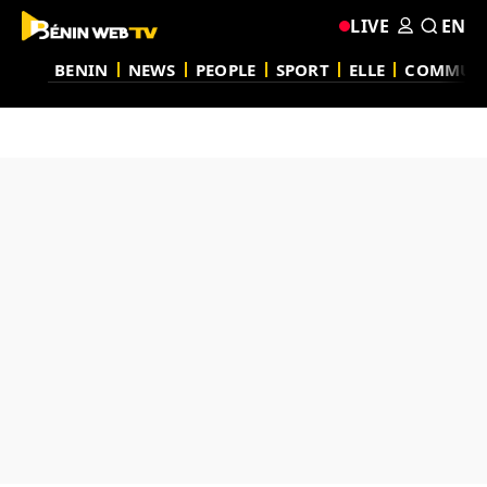
LIVE
EN
BENIN
NEWS
PEOPLE
SPORT
ELLE
COMMUN