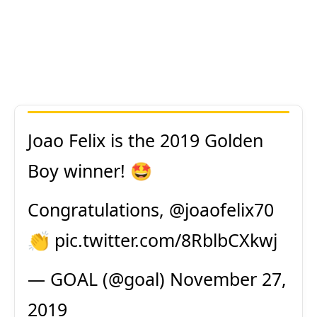
Joao Felix is the 2019 Golden
Boy winner! 🤩
Congratulations,
@joaofelix70
👏
pic.twitter.com/8RblbCXkwj
— GOAL (@goal)
November 27,
2019