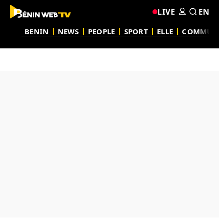
LIVE
EN
BENIN
NEWS
PEOPLE
SPORT
ELLE
COMMUN