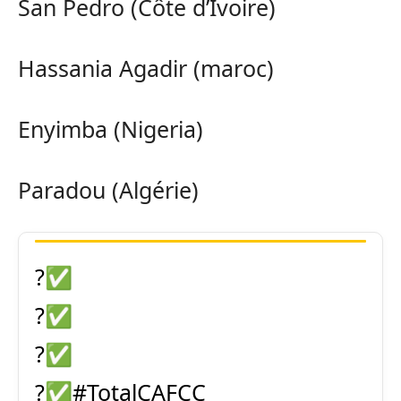
San Pedro (Côte d’Ivoire)
Hassania Agadir (maroc)
Enyimba (Nigeria)
Paradou (Algérie)
?✅
?✅
?✅
?✅
#TotalCAFCC