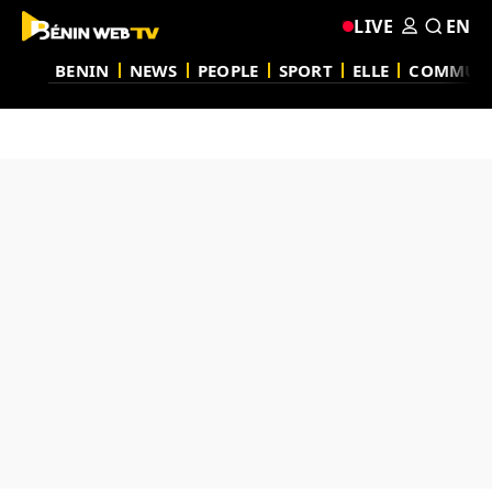
LIVE
EN
BENIN
NEWS
PEOPLE
SPORT
ELLE
COMMUN