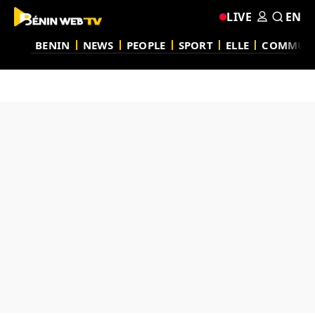
LIVE
EN
BENIN
NEWS
PEOPLE
SPORT
ELLE
COMMUN