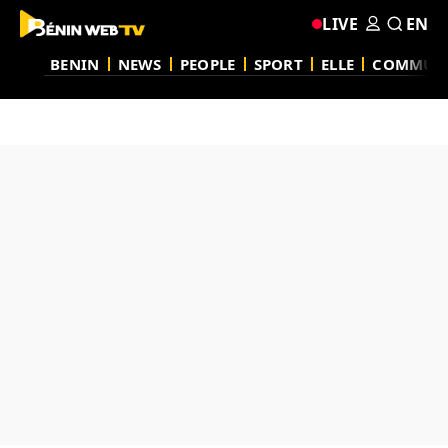
LIVE
EN
BENIN
NEWS
PEOPLE
SPORT
ELLE
COMMUN