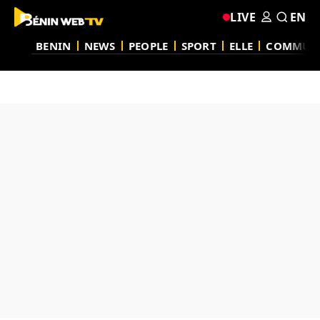
LIVE
EN
BENIN
NEWS
PEOPLE
SPORT
ELLE
COMMUN