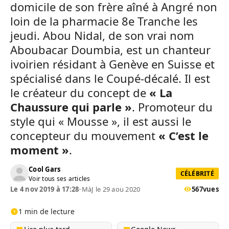
domicile de son frère aîné à Angré non
loin de la pharmacie 8e Tranche les
jeudi. Abou Nidal, de son vrai nom
Aboubacar Doumbia, est un chanteur
ivoirien résidant à Genève en Suisse et
spécialisé dans le Coupé-décalé. Il est
le créateur du concept de
« La
Chaussure qui parle »
. Promoteur du
style qui « Mousse », il est aussi le
concepteur du mouvement
« C’est le
moment »
.
Cool Gars
CÉLÉBRITÉ
Voir tous ses articles
Le 4 nov 2019 à 17:28
•
MàJ le 29 aou 2020
567
vues
1 min de lecture