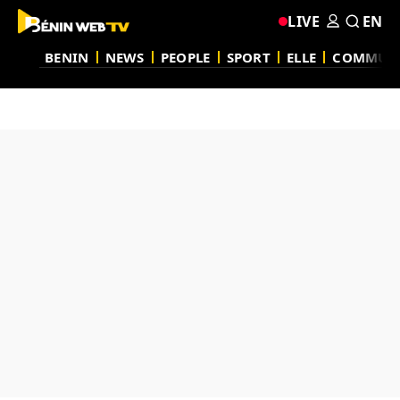
LIVE
EN
BENIN
NEWS
PEOPLE
SPORT
ELLE
COMMUN