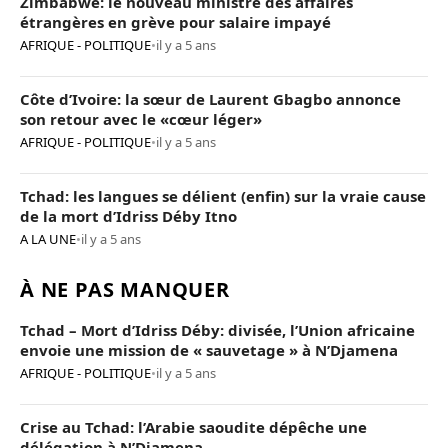
Zimbabwe: le nouveau ministre des affaires
étrangères en grève pour salaire impayé
AFRIQUE - POLITIQUE
•
il y a 5 ans
Côte d’Ivoire: la sœur de Laurent Gbagbo annonce
son retour avec le «cœur léger»
AFRIQUE - POLITIQUE
•
il y a 5 ans
Tchad: les langues se délient (enfin) sur la vraie cause
de la mort d’Idriss Déby Itno
A LA UNE
•
il y a 5 ans
À NE PAS MANQUER
Tchad – Mort d’Idriss Déby: divisée, l’Union africaine
envoie une mission de « sauvetage » à N’Djamena
AFRIQUE - POLITIQUE
•
il y a 5 ans
Crise au Tchad: l’Arabie saoudite dépêche une
délégation à N’Djamena