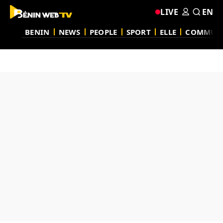
LIVE
EN
BENIN
NEWS
PEOPLE
SPORT
ELLE
COMMUN