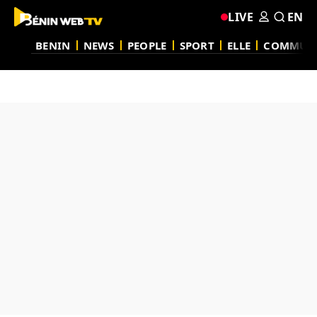
LIVE
EN
BENIN
NEWS
PEOPLE
SPORT
ELLE
COMMUN